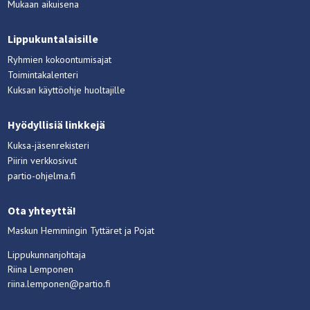
Mukaan aikuisena
Lippukuntalaisille
Ryhmien kokoontumisajat
Toimintakalenteri
Kuksan käyttöohje huoltajille
Hyödyllisiä linkkejä
Kuksa-jäsenrekisteri
Piirin verkkosivut
partio-ohjelma.fi
Ota yhteyttä!
Maskun Hemmingin Tyttäret ja Pojat
Lippukunnanjohtaja
Riina Lemponen
riina.lemponen@partio.fi