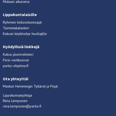
Mukaan aikuisena
Lippukuntalaisille
Ryhmien kokoontumisajat
Toimintakalenteri
Kuksan käyttöohje huoltajille
Hyödyllisiä linkkejä
Kuksa-jäsenrekisteri
Piirin verkkosivut
partio-ohjelma.fi
Ota yhteyttä!
Maskun Hemmingin Tyttäret ja Pojat
Lippukunnanjohtaja
Riina Lemponen
riina.lemponen@partio.fi