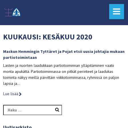
MENU
KUUKAUSI:
KESÄKUU 2020
Maskun Hemmingin Tyttäret ja Pojat etsii uusia johtajia mukaan
partiotoimintaan
Lasten ja nuorten laadukkaan partiotoiminnan ylläpitäminen vaatii
monta apukättä. Partiotoiminnassa on pitkät perinteet ja laadukas
toiminta näkyy meillä päivittäin viikkotoiminnassa, ryhmissä on paljon
lapsia ja…
Lue lisää
Haku:
Uutisarkisto