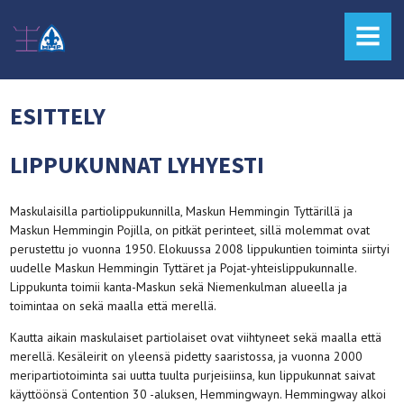
MENU
ESITTELY
LIPPUKUNNAT LYHYESTI
Maskulaisilla partiolippukunnilla, Maskun Hemmingin Tyttärillä ja
Maskun Hemmingin Pojilla, on pitkät perinteet, sillä molemmat ovat
perustettu jo vuonna 1950. Elokuussa 2008 lippukuntien toiminta siirtyi
uudelle Maskun Hemmingin Tyttäret ja Pojat-yhteislippukunnalle.
Lippukunta toimii kanta-Maskun sekä Niemenkulman alueella ja
toimintaa on sekä maalla että merellä.
Kautta aikain maskulaiset partiolaiset ovat viihtyneet sekä maalla että
merellä. Kesäleirit on yleensä pidetty saaristossa, ja vuonna 2000
meripartiotoiminta sai uutta tuulta purjeisiinsa, kun lippukunnat saivat
käyttöönsä Contention 30 -aluksen, Hemmingwayn. Hemmingway alkoi