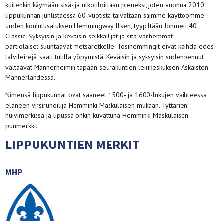
kuitenkin käymään sisä- ja ulkotiloiltaan pieneksi, joten vuonna 2010
lippukunnan juhlistaessa 60-vuotista taivaltaan saimme käyttöömme
uuden koulutusaluksen Hemmingway II:sen, tyypiltään Jonmeri 40
Classic. Syksyisin ja keväisin seikkailijat ja sitä vanhemmat
partiolaiset suuntaavat metsäretkelle. Tosihemmingit eivät kaihda edes
talvileirejä, saati tulilla yöpymistä. Keväisin ja syksyisin sudenpennut
valtaavat Mannerheimin tapaan seurakuntien leirikeskuksen Askaisten
Mannerlahdessa.
Nimensä lippukunnat ovat saaneet 1500- ja 1600-lukujen vaihteessa
eläneen virsirunoilija Hemminki Maskulaisen mukaan. Tyttärien
huivimerkissä ja lipussa onkin kuvattuna Hemminki Maskulaisen
puumerkki.
LIPPUKUNTIEN MERKIT
MHP