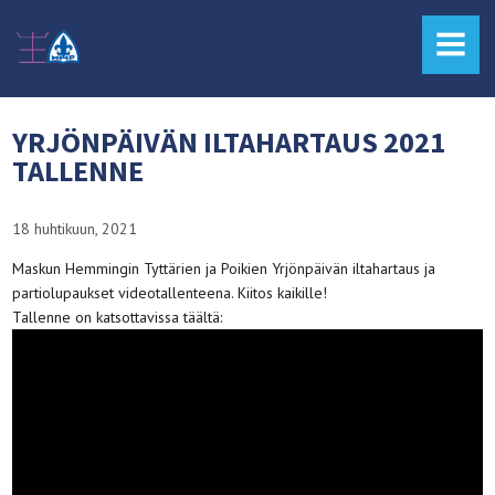
MENU
YRJÖNPÄIVÄN ILTAHARTAUS 2021
TALLENNE
18 huhtikuun, 2021
Maskun Hemmingin Tyttärien ja Poikien Yrjönpäivän iltahartaus ja
partiolupaukset videotallenteena. Kiitos kaikille!
Tallenne on katsottavissa täältä: