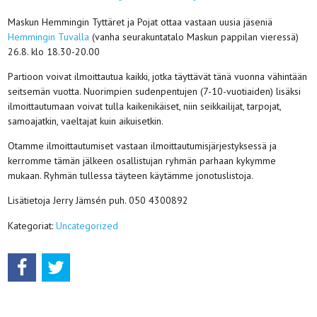
Maskun Hemmingin Tyttäret ja Pojat ottaa vastaan uusia jäseniä
Hemmingin Tuvalla
(vanha seurakuntatalo Maskun pappilan vieressä)
26.8. klo 18.30-20.00
Partioon voivat ilmoittautua kaikki, jotka täyttävät tänä vuonna vähintään
seitsemän vuotta. Nuorimpien sudenpentujen (7-10-vuotiaiden) lisäksi
ilmoittautumaan voivat tulla kaikenikäiset, niin seikkailijat, tarpojat,
samoajatkin, vaeltajat kuin aikuisetkin.
Otamme ilmoittautumiset vastaan ilmoittautumisjärjestyksessä ja
kerromme tämän jälkeen osallistujan ryhmän parhaan kykymme
mukaan. Ryhmän tullessa täyteen käytämme jonotuslistoja.
Lisätietoja Jerry Jämsén puh. 050 4300892
Kategoriat:
Uncategorized