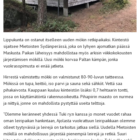
Lippukunta on ostanut itselleen uuden mökin retkipaikaksi. Kiinteistö
sijaitsee Mietoisten Sydänperässä, joka on lyhyen ajomatkan päässä
Maskusta. Paikan läheisyys mahdollistaa myös arkisin viikkokokousten
järjestämisen mökillä. Uusi mökki korvaa Paltan kämpän, jonka
vuokrasopimusta ei enää jatketa.
Hirrestä valmistettu mökki on valmistunut 80-90-luvun taitteessa.
Mökissä on tupa, keittiö, iso parvi ja sauna sekä sähköt. Vettä saa
pihakaivosta. Kauppaan kuuluu kiinteistön lisäksi 0,7 hehtaarin tontti,
jossa on käyttämätöntä rakennusoikeutta. Pihapiirin maasto on nurmea
ja niittyä, jonne on mahdollista pystyttää useita telttoja.
”Olemme keränneet yhdessä Tuki ry:n kanssa jo monet vuodet rahaa
oman leiripaikan hankintaan, Ajolasta vuokrattuun leiripaikkaan olemme
olleet tyytyväisiä ja leirejä on tarkoitus jatkaa siellä. Uudella Mietoisten
mökillä on mahdollisuus järjestää pienempiä leirejä ja retkiä. Suuri