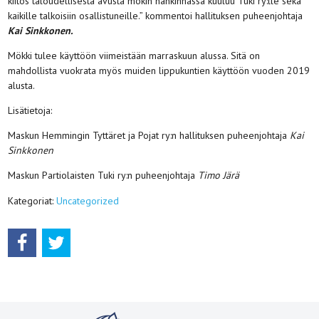
kiitos taloudellisesta avusta mökin hankinnassa kuuluu Tuki ry:lle sekä
kaikille talkoisiin osallistuneille.” kommentoi hallituksen puheenjohtaja
Kai Sinkkonen.
Mökki tulee käyttöön viimeistään marraskuun alussa. Sitä on
mahdollista vuokrata myös muiden lippukuntien käyttöön vuoden 2019
alusta.
Lisätietoja:
Maskun Hemmingin Tyttäret ja Pojat ry:n hallituksen puheenjohtaja
Kai
Sinkkonen
Maskun Partiolaisten Tuki ry:n puheenjohtaja
Timo Järä
Kategoriat:
Uncategorized