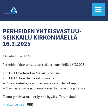
MENU
PERHEIDEN YHTEISVASTUU-
SEIKKAILU KIRKONMÄELLÄ
16.3.2025
14 helmikuun, 2025
Perheiden Yhteisvastuu-seikkailu kirkonmäellä 16.3.2025
Klo 10-11 Perhekirkko Maskun kirkossa
Klo 11-13 Tapahtumia kirkonmäellä:
– Poniratsastusta, kasvomaalausta sekä pihaleikkejä.
– Myynnissä myös nuotiomakkaraa, hernekeittoa ja kahvia.
Tuotto yhteisvastuu-keräyksen hyväksi. Tervetuloa!
yhteisvastuu_16_3
Lataa