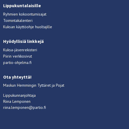
Lippukuntalaisille
Ryhmien kokoontumisajat
Toimintakalenteri
Kuksan käyttöohje huoltajille
Hyödyllisiä linkkejä
Kuksa-jäsenrekisteri
Piirin verkkosivut
partio-ohjelma.fi
Ota yhteyttä!
Maskun Hemmingin Tyttäret ja Pojat
Lippukunnanjohtaja
Riina Lemponen
riina.lemponen@partio.fi