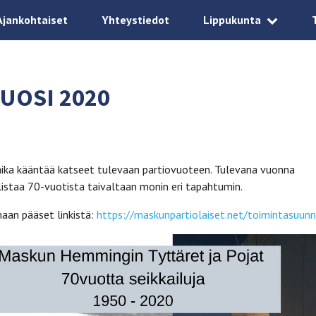
Ajankohtaiset
Yhteystiedot
Lippukunta
UOSI 2020
 aika kääntää katseet tulevaan partiovuoteen. Tulevana vuonna
istaa 70-vuotista taivaltaan monin eri tapahtumin.
aan pääset linkistä:
https://maskunpartiolaiset.net/toimintasuun