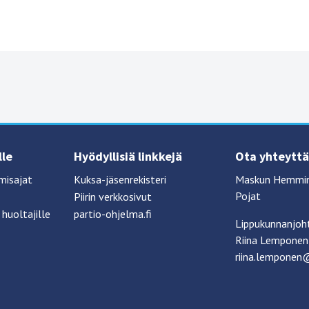
lle
Hyödyllisiä linkkejä
Ota yhteyttä
misajat
Kuksa-jäsenrekisteri
Maskun Hemming
Pojat
Piirin verkkosivut
huoltajille
partio-ohjelma.fi
Lippukunnanjoh
Riina Lemponen
riina.lemponen@