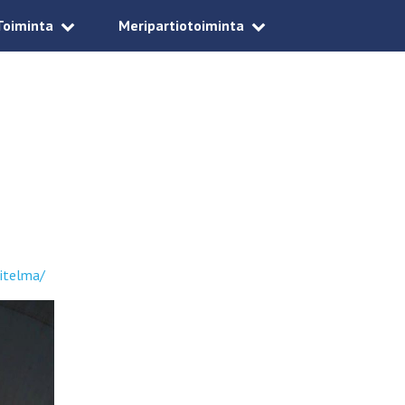
Toiminta
Meripartiotoiminta
nitelma/