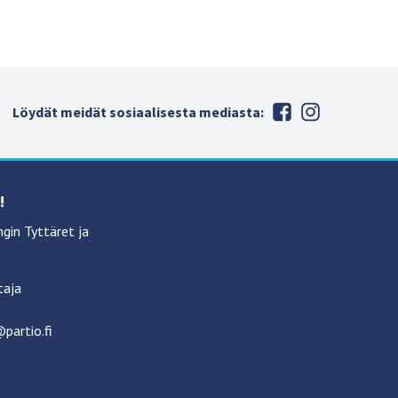
Löydät meidät sosiaalisesta mediasta:
!
in Tyttäret ja
taja
partio.fi