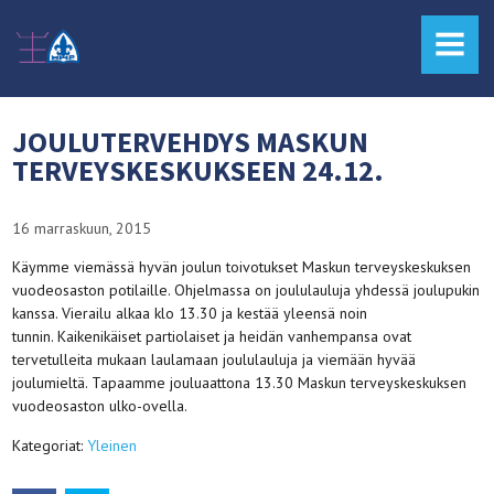
MENU
JOULUTERVEHDYS MASKUN
TERVEYSKESKUKSEEN 24.12.
16 marraskuun, 2015
Käymme viemässä hyvän joulun toivotukset Maskun terveyskeskuksen
vuodeosaston potilaille. Ohjelmassa on joululauluja yhdessä joulupukin
kanssa. Vierailu alkaa klo 13.30 ja kestää yleensä noin
tunnin. Kaikenikäiset partiolaiset ja heidän vanhempansa ovat
tervetulleita mukaan laulamaan joululauluja ja viemään hyvää
joulumieltä. Tapaamme jouluaattona 13.30 Maskun terveyskeskuksen
vuodeosaston ulko-ovella.
Kategoriat:
Yleinen