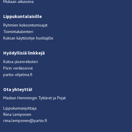
Mukaan aikuisena
Lippukuntalaisille
Ryhmien kokoontumisajat
Toimintakalenteri
Kuksan käyttöohje huoltajille
Hyödyllisiä linkkejä
Kuksa-jäsenrekisteri
Piirin verkkosivut
partio-ohjelma.fi
Ota yhteyttä!
Maskun Hemmingin Tyttäret ja Pojat
Lippukunnanjohtaja
Riina Lemponen
riina.lemponen@partio.fi