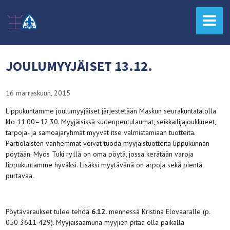
MENU
JOULUMYYJÄISET 13.12.
16 marraskuun, 2015
Lippukuntamme joulumyyjäiset järjestetään Maskun seurakuntatalolla
klo 11.00–12.30. Myyjäisissä sudenpentulaumat, seikkailijajoukkueet,
tarpoja- ja samoajaryhmät myyvät itse valmistamiaan tuotteita.
Partiolaisten vanhemmat voivat tuoda myyjäistuotteita lippukunnan
pöytään. Myös Tuki ry:llä on oma pöytä, jossa kerätään varoja
lippukuntamme hyväksi. Lisäksi myytävänä on arpoja sekä pientä
purtavaa.
Pöytävaraukset tulee tehdä
6.12.
mennessä Kristina Elovaaralle (p.
050 3611 429). Myyjäisaamuna myyjien pitää olla paikalla