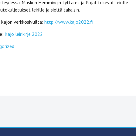
hteydessä. Maskun Hemmingin Tyttäret ja Pojat tukevat leirille
utokuljetukset leirille ja sieltä takaisin.
 Kajon verkkosivuilta:
http://www.kajo2022.fi
je:
Kajo leirikirje 2022
gorized