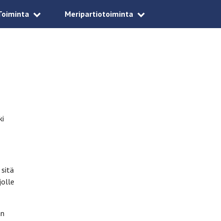
Toiminta
Meripartiotoiminta
ki
 sitä
jolle
an