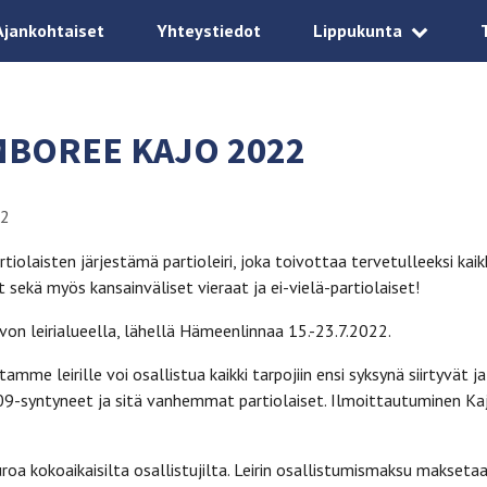
Ajankohtaiset
Yhteystiedot
Lippukunta
MBOREE KAJO 2022
22
iolaisten järjestämä partioleiri, joka toivottaa tervetulleeksi kaik
 sekä myös kansainväliset vieraat ja ei-vielä-partiolaiset!
von leirialueella, lähellä Hämeenlinnaa 15.-23.7.2022.
mme leirille voi osallistua kaikki tarpojiin ensi syksynä siirtyvät ja
9-syntyneet ja sitä vanhemmat partiolaiset. Ilmoittautuminen Ka
roa kokoaikaisilta osallistujilta. Leirin osallistumismaksu makseta